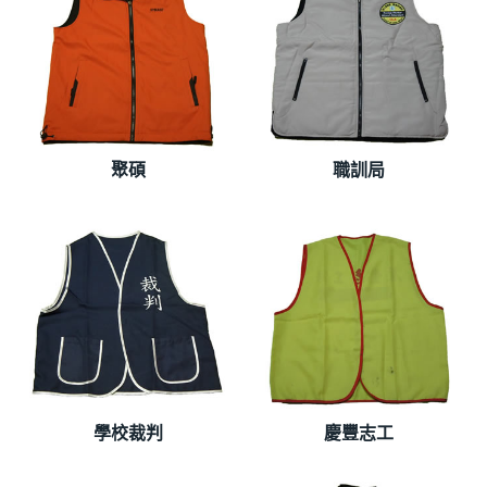
聚碩
職訓局
學校裁判
慶豐志工