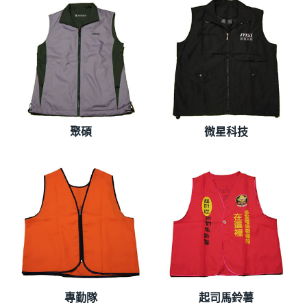
聚碩
微星科技
專勤隊
起司馬鈴薯