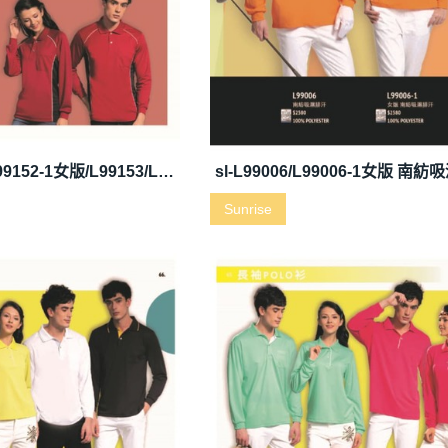
sl-L99152/L99152-1女版/L99153/L99153-1女版 南紡吸濕排汗
Sunrise