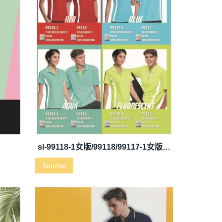
sl-99118-1女版/99118/99117-1女版/99117/99119-1女版/99119/99120-1女版/99120南紡吸濕排汗
Sunrise