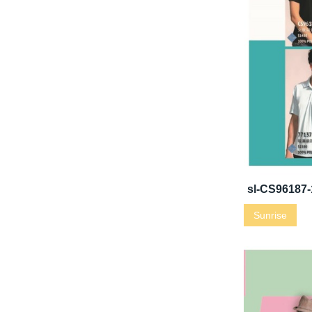
Sunrise