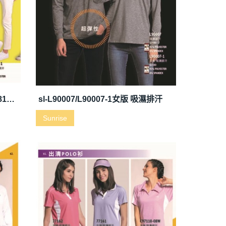
sl-L99108/L99108-1/L88151/L88151-1南紡吸濕排汗
sl-L90007/L90007-1女版 吸濕排汗
Sunrise