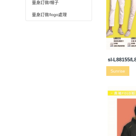
量身訂做/帽子
量身訂做/logo處理
Sunrise