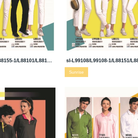
sl-L88155/L88155-1/L88101/L88135南紡吸濕排汗
Sunrise