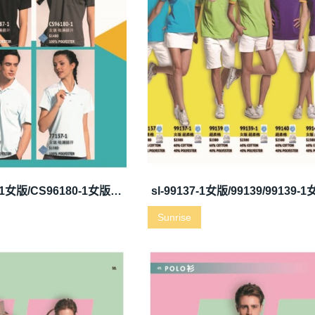
sl-CS96187-1女版/CS96180-1女版/77137/77137-1女版 吸濕排汗
Sunrise