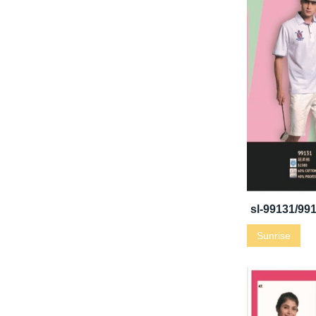
sl-99131/
Sunrise