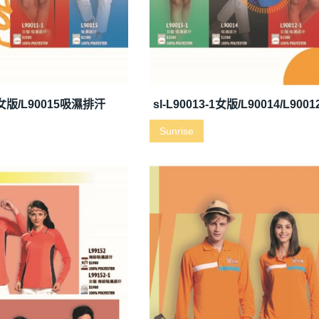
-1女版/L90015吸濕排汗
Sunrise