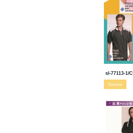
Sunrise