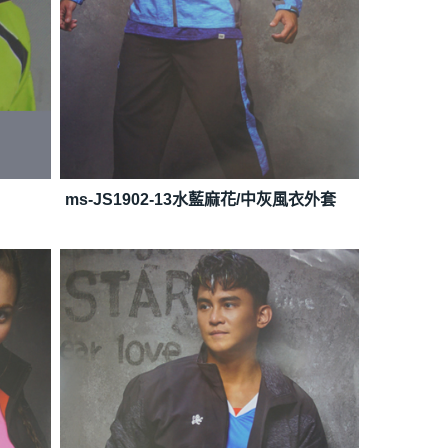
ms-JS1902-13水藍麻花/中灰風衣外套