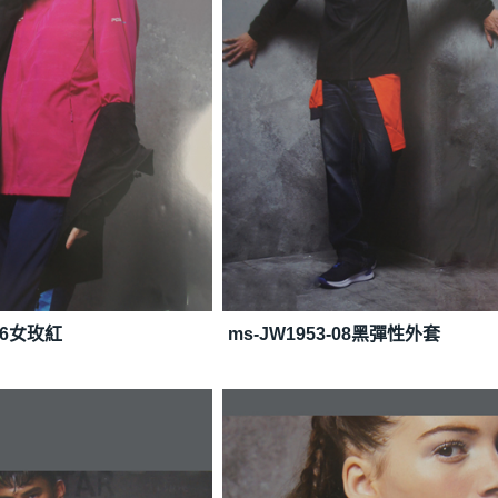
-26女玫紅
ms-JW1953-08黑彈性外套