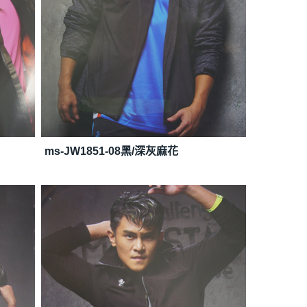
ms-JW1851-08黑/深灰麻花