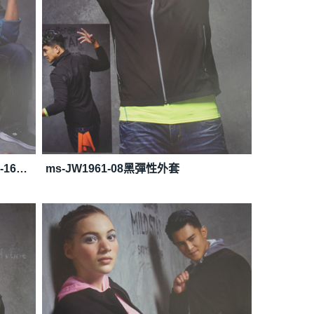
ms-JW1854-07女深灰/藍/JW1854-16深灰/藍休閒保暖外套
ms-JW1961-08黑彈性外套