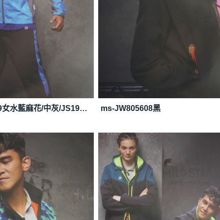
ms-JS1902-99女水藍麻花/中灰/JS1901-07中灰/淺麻花風衣外套
ms-JW805608黑