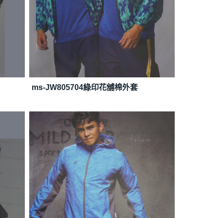
ms-JW805704綠印花舖棉外套